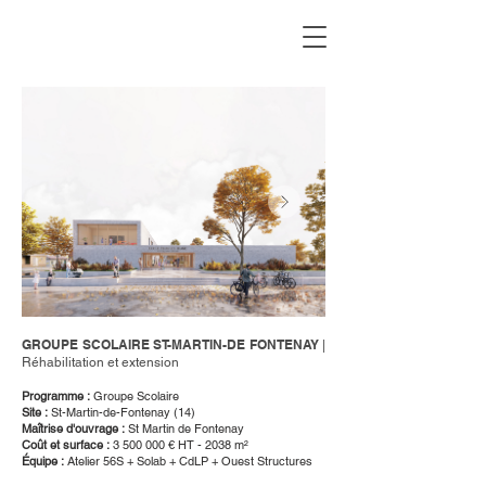
GROUPE SCOLAIRE ST-MARTIN-DE FONTENAY
|
Réhabilitation et extension
Programme :
Groupe Scolaire
Site :
St-Martin-de-Fontenay (14)
Maîtrise d'ouvrage :
St Martin de Fontenay
Coût et surface :
3 500 000
€ HT - 2038 m²
Équipe :
Atelier 56S + Solab + CdLP + Ouest Structures