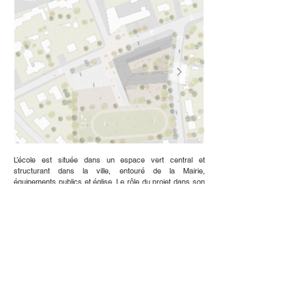
L’école est située dans un espace vert central et
structurant dans la ville, entouré de la Mairie,
équipements publics et église. Le rôle du projet dans son
positionnement et ses rapport urbains permet de
développer une stratégie de réaménagement de
l’ensemble de l’îlot et réaliser une école fonctionnelle et
généreuse.
Le projet utilise le dénivelé pour créer deux cours
séparées qui identifient bien les deux pôles : maternel et
élémentaire. L’école a deux rôles principaux, un urbain et
un intérieur. La première intention est de garder au
maximum l’emprise existante (en créant une surélévation)
pour raison principale de garder l’espace public paysager