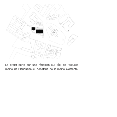
Le projet porte sur une réflexion sur l’îlot de l’actuelle
mairie de Pleugueneuc, constitué de la mairie existante,
d’une future salle d’associations et l’aménagement
extérieur des espaces publics. L’îlot se situe en plein
centre de bourg, en face de l’église. La Mairie doit être
rénovée et une extension sera nécessaire pour ajouter la
poste et un hall d’entrée. Pour l’ensemble de l’îlot un sol
continu minéral vient connecter les deux bâtiments,
créant des espaces pour se rassembler et s’asseoir.
L’extension vient finaliser les trois pans de toiture
existants et des grandes ouvertures viennent marquer un
accès ouvert au public. Le programme entoure un grand
hall d’accès qui dessert chaque pièce accueillant le