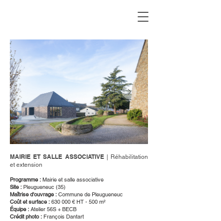
MAIRIE ET SALLE ASSOCIATIVE
| Réhabilitation
et extension
Programme :
Mairie et salle associative
Site :
Pleugueneuc (35)
Maîtrise d'ouvrage :
Commune de Pleugueneuc
Coût et surface :
630 000 € HT - 500 m²
Équipe :
Atelier 56S + BECB
Crédit photo :
François Dantart