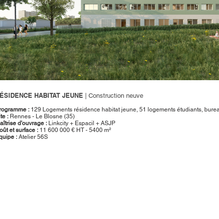
ÉSIDENCE HABITAT JEUNE
| Construction neuve
rogramme :
129 Logements résidence habitat jeune, 51 logements étudiants, bure
te :
Rennes - Le Blosne (35)
aîtrise d'ouvrage :
Linkcity + Espacil + ASJP
oût et surface :
11 600 000 € HT - 5400 m²
quipe :
Atelier 56S