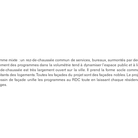
gramme mixte : un rez-de-chaussée commun de services, bureaux, surmontés par de
ment des programmes dans la volumétrie tend à dynamiser l’espace public et à li
-de-chaussée est très largement ouvert sur la ville. Il prend la forme socle comm
ants des logements. Toutes les façades du projet sont des façades nobles. Le proj
e dessin de façade unifie les programmes au RDC toute en laissant chaque résiden
ages.