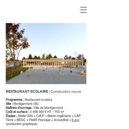
RESTAURANT SCOLAIRE
| Construction neuve
Programme :
Restaurant scolaire
Site :
Montgermont (35)
Maîtrise d'ouvrage :
Ville de Montgermont
Coût et surface :
2 498 000
€ HT - 755 m²
Équipe :
Atelier 56S + CdLP + Betom Ingénierie + CAP
Terre + BEGC + FAAR Paysage + Acoustibel +
b-a-p
(production graphique)