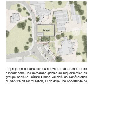
Le projet de construction du nouveau restaurant scolaire
s’inscrit dans une démarche globale de requalification du
groupe scolaire Gérard Philipe. Au-delà de l’amélioration
du service de restauration, il constitue une opportunité de
renforcer la qualité des usages et le cadre de vie des
élèves et du personnel. L’implantation du bâtiment est
guidée par la volonté de préserver les arbres de hautes
tiges et les espaces végétalisés existants, véritables
atouts du site. Compact et de plain-pied, le projet
s’organise autour d’un patio central planté, apportant
lumière naturelle, vues et continuités visuelles au cœur du
programme. Ce dispositif favorise le confort des usagers
tout en assurant une organisation fonctionnelle claire
entre les salles de restauration et les espaces
techniques. L’écriture architecturale, sobre et lisible,
s’appuie sur un dialogue entre béton et bois. La structure